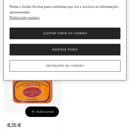
Prima o botão Aceitar para confirmar que leu e aceitou as informações
apresentadas.
Adicionar
Adicionar
Política de cookies
5,95 €
8,35 €
119 € / Kg
69,58 € / Kg
ACEITAR TODOS OS COOKIES
Anchovas Enroladas em
Salmão com Segurelha
Alcaparras em Azeite
em Azeite Georgette
Georgette
Lata
|
120 G
REJEITAR TODOS
Lata
|
50 G
DEFINIÇÕES DE COOKIES
Adicionar
8,35 €