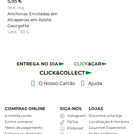
5,95 €
119 € / Kg
Anchovas Enroladas em
Alcaparras em Azeite
Georgette
Lata
|
50 G
O Nosso Cartão
Ajuda
COMPRAS ONLINE
SIGA-NOS
LOJAS
A minha conta
Instagram
Encontre uma loja
Como comprar
Localização e Horários
TikTok
Meios de pagamento
Gourmet Experience
Pinterest
Entrega ao domicílio
Todas as Marcas