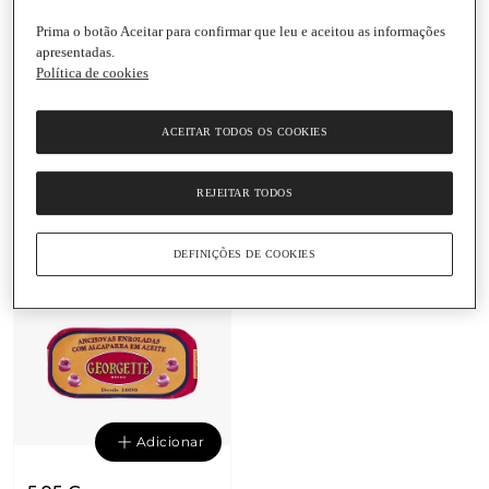
Prima o botão Aceitar para confirmar que leu e aceitou as informações
apresentadas.
Política de cookies
Adicionar
Adicionar
ACEITAR TODOS OS COOKIES
8,35 €
8,35 €
69,58 € / Kg
69,58 € / Kg
Salmão com Segurelha
Salmão com Tomilho
REJEITAR TODOS
em Azeite Georgette
em Azeite Georgette
Lata
|
120 G
Lata
|
120 G
DEFINIÇÕES DE COOKIES
Adicionar