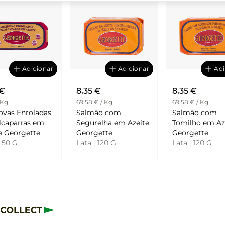
Adicionar
Adicionar
Adi
 €
8,35 €
8,35 €
 Kg
69,58 € / Kg
69,58 € / Kg
ovas Enroladas
Salmão com
Salmão com
lcaparras em
Segurelha em Azeite
Tomilho em Az
Azeite Georgette
Georgette
Georgette
50 G
Lata
|
120 G
Lata
|
120 G