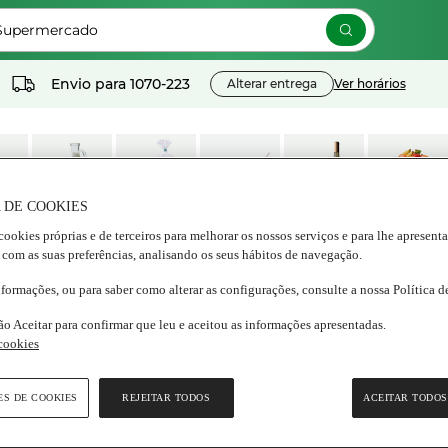
 Supermercado
Envio para
1070-223
Alterar entrega
Ver horários
 DE COOKIES
os
Lacticínios e
Congelados
Nutrição e
Bebidas
Frescos
cookies próprias e de terceiros para melhorar os nossos serviços e para lhe apresent
ados
ovos
Bem estar
 com as suas preferências, analisando os seus hábitos de navegação.
nformações, ou para saber como alterar as configurações, consulte a nossa Política 
ão Aceitar para confirmar que leu e aceitou as informações apresentadas.
 cookies
ES DE COOKIES
REJEITAR TODOS
ACEITAR TODOS