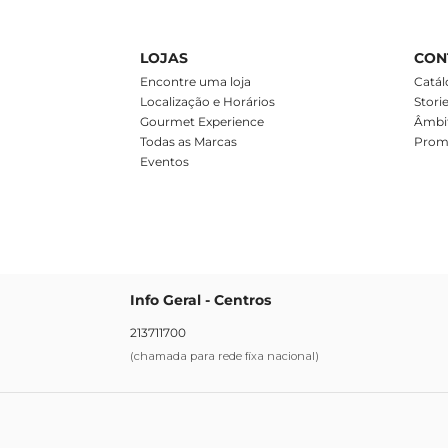
LOJAS
CON
m
Encontre uma loja
Catál
Localização e Horários
Stori
Gourmet Experience
Âmbit
Todas as Marcas
Prom
Eventos
Info Geral - Centros
213711700
(chamada para rede fixa nacional)