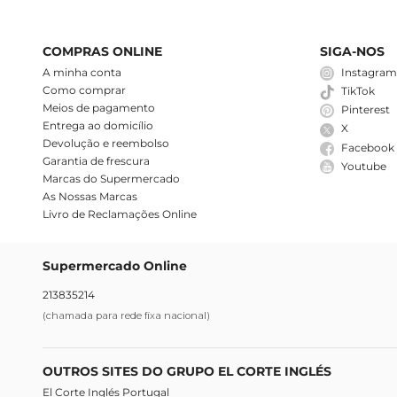
COMPRAS ONLINE
SIGA-NOS
A minha conta
Instagra
Como comprar
TikTok
Meios de pagamento
Pinterest
Entrega ao domicílio
X
Devolução e reembolso
Facebook
Garantia de frescura
Youtube
Marcas do Supermercado
As Nossas Marcas
Livro de Reclamações Online
Supermercado Online
213835214
(chamada para rede fixa nacional)
OUTROS SITES DO GRUPO EL CORTE INGLÉS
El Corte Inglés Portugal