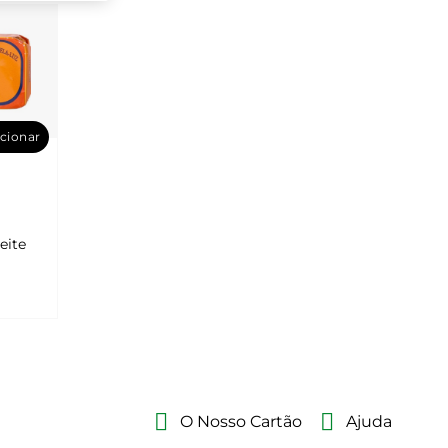
cionar
eite
O Nosso Cartão
Ajuda