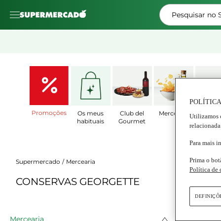
Pesquisar no
POLÍTICA
Promoções
Os meus
Club del
Mercearia
Prat
Utilizamos 
habituais
Gourmet
Prepar
relacionada
Para mais i
Prima o bot
Supermercado
Mercearia
Política de
CONSERVAS GEORGETTE
DEFINIÇÕ
Mercearia