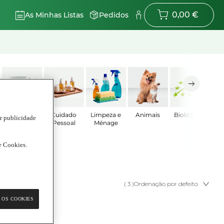
0,00 €
As Minhas Listas
Pedidos
Bebé
Cuidado
Limpeza e
Animais
Biológicos
ar publicidade
Pessoal
Ménage
de Cookies.
( 3 )
Ordenação por defeito
 OS COOKIES