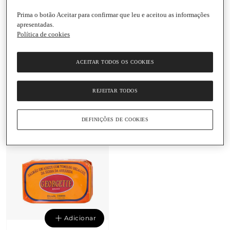
Prima o botão Aceitar para confirmar que leu e aceitou as informações
apresentadas.
Política de cookies
Adicionar
Adicionar
ACEITAR TODOS OS COOKIES
5,95 €
8,35 €
119 € / Kg
69,58 € / Kg
Anchovas Enroladas em
Salmão com Segurelha
REJEITAR TODOS
Alcaparras em Azeite
em Azeite Georgette
Georgette
Lata
|
120 G
Lata
|
50 G
DEFINIÇÕES DE COOKIES
Adicionar