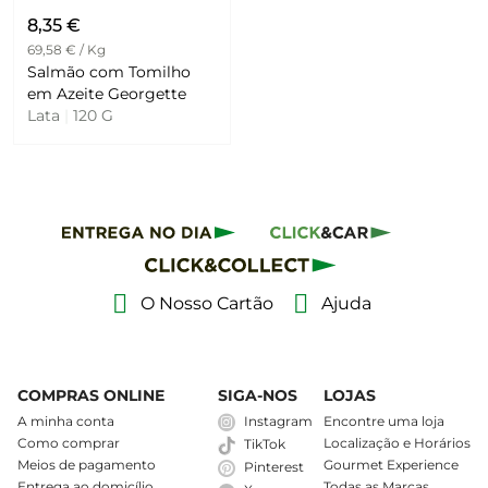
8,35 €
69,58 € / Kg
Salmão com Tomilho
em Azeite Georgette
Lata
|
120 G
O Nosso Cartão
Ajuda
COMPRAS ONLINE
SIGA-NOS
LOJAS
A minha conta
Instagram
Encontre uma loja
Como comprar
Localização e Horários
TikTok
Meios de pagamento
Gourmet Experience
Pinterest
Entrega ao domicílio
Todas as Marcas