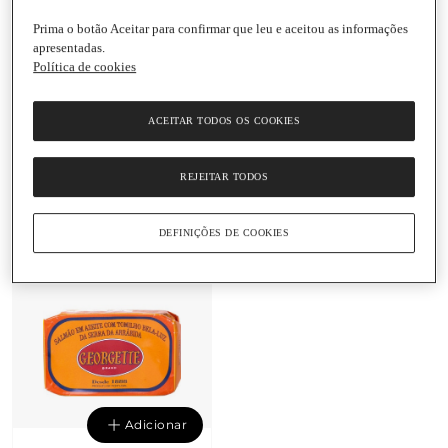
Prima o botão Aceitar para confirmar que leu e aceitou as informações
apresentadas.
Política de cookies
Adicionar
Adicionar
ACEITAR TODOS OS COOKIES
5,95 €
8,35 €
119 € / Kg
69,58 € / Kg
Anchovas Enroladas em
Salmão com Segurelha
REJEITAR TODOS
Alcaparras em Azeite
em Azeite Georgette
Georgette
Lata
|
120 G
Lata
|
50 G
DEFINIÇÕES DE COOKIES
Adicionar