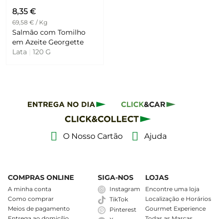
8,35 €
69,58 € / Kg
Salmão com Tomilho
em Azeite Georgette
Lata
|
120 G
O Nosso Cartão
Ajuda
COMPRAS ONLINE
SIGA-NOS
LOJAS
A minha conta
Instagram
Encontre uma loja
Como comprar
Localização e Horários
TikTok
Meios de pagamento
Gourmet Experience
Pinterest
Entrega ao domicílio
Todas as Marcas