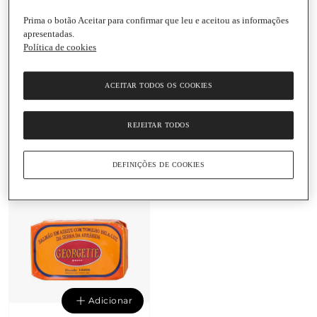
Prima o botão Aceitar para confirmar que leu e aceitou as informações
apresentadas.
Política de cookies
Adicionar
Adicionar
ACEITAR TODOS OS COOKIES
5,95 €
8,35 €
119 € / Kg
69,58 € / Kg
Anchovas Enroladas em
Salmão com Segurelha
REJEITAR TODOS
Alcaparras em Azeite
em Azeite Georgette
Georgette
Lata
|
120 G
Lata
|
50 G
DEFINIÇÕES DE COOKIES
Adicionar