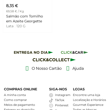
8,35 €
69,58 € / Kg
Salmão com Tomilho
em Azeite Georgette
Lata
|
120 G
O Nosso Cartão
Ajuda
COMPRAS ONLINE
SIGA-NOS
LOJAS
A minha conta
Instagram
Encontre uma loja
Como comprar
Localização e Horários
TikTok
Meios de pagamento
Gourmet Experience
Pinterest
Entrega ao domicílio
Todas as Marcas