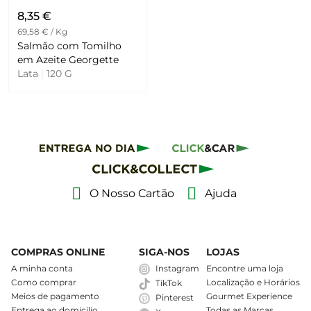
8,35 €
69,58 € / Kg
Salmão com Tomilho
em Azeite Georgette
Lata
|
120 G
O Nosso Cartão
Ajuda
COMPRAS ONLINE
SIGA-NOS
LOJAS
A minha conta
Instagram
Encontre uma loja
Como comprar
Localização e Horários
TikTok
Meios de pagamento
Gourmet Experience
Pinterest
Entrega ao domicílio
Todas as Marcas