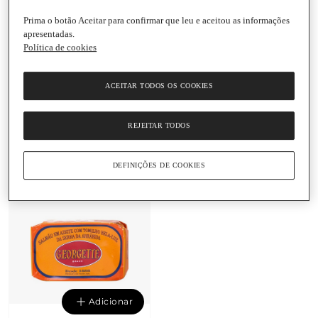
Prima o botão Aceitar para confirmar que leu e aceitou as informações
apresentadas.
Política de cookies
Adicionar
Adicionar
ACEITAR TODOS OS COOKIES
5,95 €
8,35 €
119 € / Kg
69,58 € / Kg
Anchovas Enroladas em
Salmão com Segurelha
REJEITAR TODOS
Alcaparras em Azeite
em Azeite Georgette
Georgette
Lata
|
120 G
Lata
|
50 G
DEFINIÇÕES DE COOKIES
Adicionar