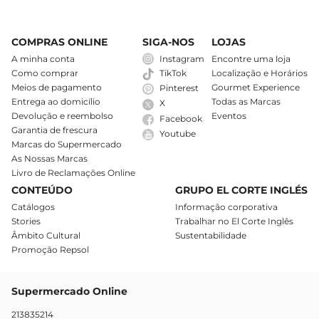
COMPRAS ONLINE
SIGA-NOS
LOJAS
A minha conta
Instagram
Encontre uma loja
Como comprar
Localização e Horários
TikTok
Meios de pagamento
Gourmet Experience
Pinterest
Entrega ao domicílio
Todas as Marcas
X
Devolução e reembolso
Eventos
Facebook
Garantia de frescura
Youtube
Marcas do Supermercado
As Nossas Marcas
Livro de Reclamações Online
CONTEÚDO
GRUPO EL CORTE INGLÉS
Catálogos
Informação corporativa
Stories
Trabalhar no El Corte Inglês
Âmbito Cultural
Sustentabilidade
Promoção Repsol
Supermercado Online
213835214