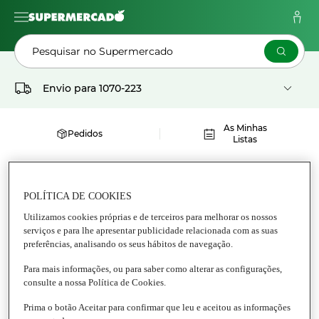
Pesquisar no Supermercado
Envio para
1070-223
As Minhas
Pedidos
Listas
Supermercado
Mercearia
Conservas
Conservas de Peixe
POLÍTICA DE COOKIES
ANCHOVAS GEORGETTE
Utilizamos cookies próprias e de terceiros para melhorar os nossos
serviços e para lhe apresentar publicidade relacionada com as suas
preferências, analisando os seus hábitos de navegação.
Anchovas
Para mais informações, ou para saber como alterar as configurações,
consulte a nossa Política de Cookies.
Prima o botão Aceitar para confirmar que leu e aceitou as informações