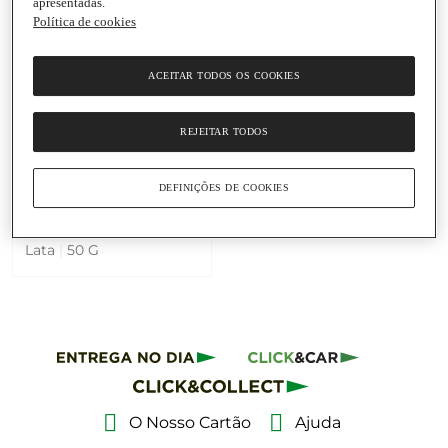
apresentadas.
Política de cookies
ACEITAR TODOS OS COOKIES
Adicionar
REJEITAR TODOS
5,95 €
119 € / Kg
Anchovas Enroladas em
DEFINIÇÕES DE COOKIES
Alcaparras em Azeite
Georgette
Lata
|
50 G
O Nosso Cartão
Ajuda