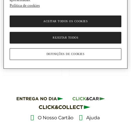
Política de cookies
ACEITAR TODOS OS COOKIES
Adicionar
Adicionar
REJEITAR TODOS
8,35 €
8,35 €
69,58 € / Kg
69,58 € / Kg
DEFINIÇÕES DE COOKIES
Salmão com Tomilho
Salmão com Segurelha
em Azeite Georgette
em Azeite Georgette
Lata
|
120 G
Lata
|
120 G
O Nosso Cartão
Ajuda