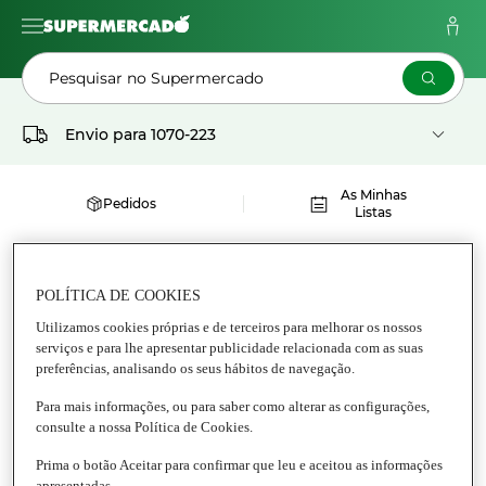
Pesquisar no Supermercado
Envio para
1070-223
As Minhas
Pedidos
Listas
Supermercado
Mercearia
Conservas
Conservas de Peixe
POLÍTICA DE COOKIES
CONSERVAS DE PEIXES DIVERSOS GEORGETTE
Utilizamos cookies próprias e de terceiros para melhorar os nossos
serviços e para lhe apresentar publicidade relacionada com as suas
preferências, analisando os seus hábitos de navegação.
Conservas de peixes diversos
Para mais informações, ou para saber como alterar as configurações,
consulte a nossa Política de Cookies.
Prima o botão Aceitar para confirmar que leu e aceitou as informações
apresentadas.