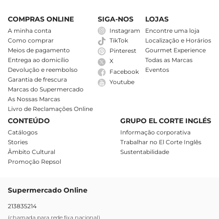
COMPRAS ONLINE
SIGA-NOS
LOJAS
A minha conta
Instagram
Encontre uma loja
Como comprar
Localização e Horários
TikTok
Meios de pagamento
Gourmet Experience
Pinterest
Entrega ao domicílio
Todas as Marcas
X
Devolução e reembolso
Eventos
Facebook
Garantia de frescura
Youtube
Marcas do Supermercado
As Nossas Marcas
Livro de Reclamações Online
CONTEÚDO
GRUPO EL CORTE INGLÉS
Catálogos
Informação corporativa
Stories
Trabalhar no El Corte Inglês
Âmbito Cultural
Sustentabilidade
Promoção Repsol
Supermercado Online
213835214
(chamada para rede fixa nacional)