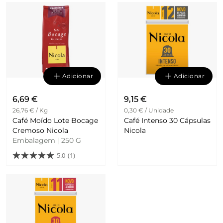
Adicionar
Adicionar
6,69 €
9,15 €
26,76 € / Kg
0,30 € / Unidade
Café Moído Lote Bocage
Café Intenso 30 Cápsulas
Cremoso Nicola
Nicola
Embalagem
|
250 G
5.0
(1)