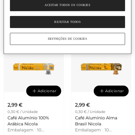
0,28 € / Unidade
0,30 € / Unidade
ACEITAR TODOS OS COOKIES
Café Cápsula Económica
Café Alumínio Intenso
Mundi Exótico
Nicola
Intensidade 9 Nicola
Embalagem
|
10 Unidade
REJEITAR TODOS
Embalagem
|
10
Unidades
2.0
(1)
DEFINIÇÕES DE COOKIES
Adicionar
Adicionar
2,99 €
2,99 €
0,30 € / Unidade
0,30 € / Unidade
Café Alumínio 100%
Café Alumínio Alma
Arábica Nicola
Brasil Nicola
Embalagem
|
10
Embalagem
|
10