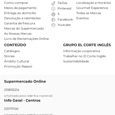
Como comprar
Localização e Horários
TikTok
Meios de pagamento
Gourmet Experience
Pinterest
Entrega ao domicílio
Todas as Marcas
X
Devolução e reembolso
Eventos
Facebook
Garantia de frescura
Youtube
Marcas do Supermercado
As Nossas Marcas
Livro de Reclamações Online
CONTEÚDO
GRUPO EL CORTE INGLÉS
Catálogos
Informação corporativa
Stories
Trabalhar no El Corte Inglês
Âmbito Cultural
Sustentabilidade
Promoção Repsol
Supermercado Online
213835214
(chamada para rede fixa nacional)
Info Geral - Centros
213711700
(chamada para rede fixa nacional)