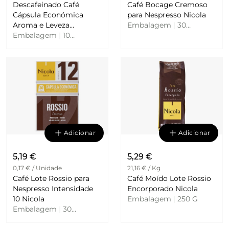
Descafeinado Café
Café Bocage Cremoso
Cápsula Económica
para Nespresso Nicola
Aroma e Leveza
Embalagem
|
30
Embalagem
|
10
Intensidade 7 Nicola
Cápsulas
Unidades
Adicionar
Adicionar
5,19 €
5,29 €
0,17 € / Unidade
21,16 € / Kg
Café Lote Rossio para
Café Moído Lote Rossio
Nespresso Intensidade
Encorporado Nicola
10 Nicola
Embalagem
|
250 G
Embalagem
|
30
Cápsulas