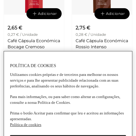
Adicionar
Adicionar
2,65 €
2,75 €
0,27 € / Unidade
0,28 € / Unidade
Café Cápsula Económica
Café Cápsula Económica
Bocage Cremoso
Rossio Intenso
Intensidade 11 Nicola
Intensidade 12 Nicola
Embalagem
|
10
Embalagem
|
10
Unidades
Unidades
POLÍTICA DE COOKIES
Utilizamos cookies próprias e de terceiros para melhorar os nossos
serviços e para lhe apresentar publicidade relacionada com as suas
preferências, analisando os seus hábitos de navegação.
Para mais informações, ou para saber como alterar as configurações,
consulte a nossa Política de Cookies.
Prima o botão Aceitar para confirmar que leu e aceitou as informações
Adicionar
Adicionar
apresentadas.
Política de cookies
2,79 €
2,99 €