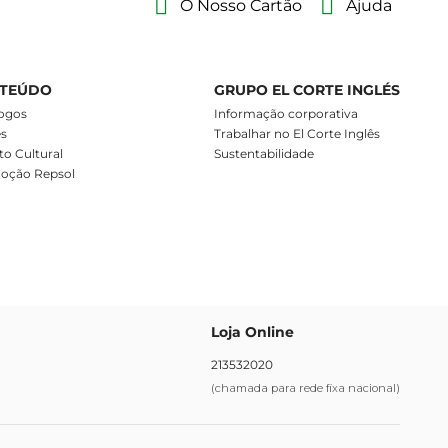
O Nosso Cartão
Ajuda
TEÚDO
GRUPO EL CORTE INGLÉS
ogos
Informação corporativa
es
Trabalhar no El Corte Inglês
o Cultural
Sustentabilidade
oção Repsol
Loja Online
213532020
(chamada para rede fixa nacional)