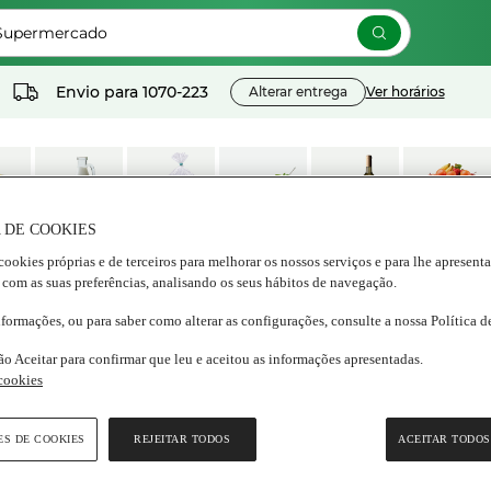
 Supermercado
Envio para
1070-223
Alterar entrega
Ver horários
 DE COOKIES
os
Lacticínios e
Congelados
Nutrição e
Bebidas
Frescos
cookies próprias e de terceiros para melhorar os nossos serviços e para lhe apresent
ados
ovos
Bem estar
 com as suas preferências, analisando os seus hábitos de navegação.
nformações, ou para saber como alterar as configurações, consulte a nossa Política 
ão Aceitar para confirmar que leu e aceitou as informações apresentadas.
 cookies
TAX
ES DE COOKIES
REJEITAR TODOS
ACEITAR TODOS