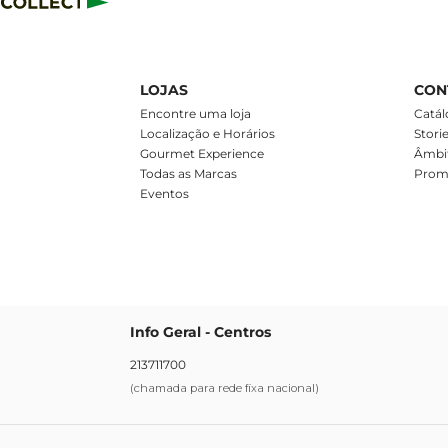
LOJAS
CON
m
Encontre uma loja
Catál
Localização e Horários
Stori
Gourmet Experience
Âmbit
Todas as Marcas
Prom
Eventos
Info Geral - Centros
213711700
(chamada para rede fixa nacional)