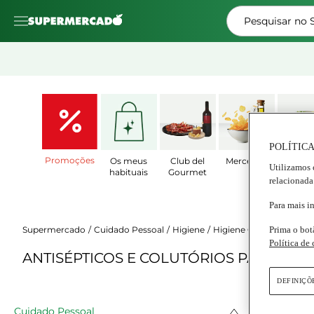
Pesquisar no
POLÍTICA
Promoções
Os meus
Club del
Mercearia
Prat
Utilizamos 
habituais
Gourmet
Prepar
relacionada
Para mais i
Supermercado
Cuidado Pessoal
Higiene
Higiene Oral
Prima o bot
Política de
ANTISÉPTICOS E COLUTÓRIOS PARODON
DEFINIÇÕ
Cuidado Pessoal