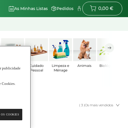
0,00 €
As Minhas Listas
Pedidos
Bebé
Cuidado
Limpeza e
Animais
Biológicos
ar publicidade
Pessoal
Ménage
de Cookies.
( 3 )
Os mais vendidos
 OS COOKIES