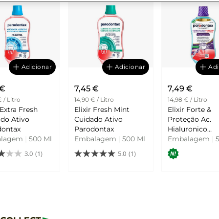
Adicionar
Adicionar
Adi
 €
7,45 €
7,49 €
 / Litro
14,90 € / Litro
14,98 € / Litro
 Extra Fresh
Elixir Fresh Mint
Elixir Forte &
do Ativo
Cuidado Ativo
Proteção Ac.
dontax
Parodontax
Hialuronico
alagem
|
500 Ml
Embalagem
|
500 Ml
Parodontax
Embalagem
|
5
3.0
(1)
5.0
(1)