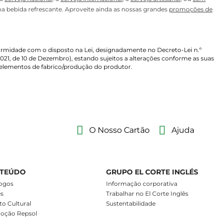
ma bebida refrescante. Aproveite ainda as nossas grandes
promoções de
midade com o disposto na Lei, designadamente no Decreto-Lei n.º
2021, de 10 de Dezembro), estando sujeitos a alterações conforme as suas
 elementos de fabrico/produção do produtor.
O Nosso Cartão
Ajuda
TEÚDO
GRUPO EL CORTE INGLÉS
ogos
Informação corporativa
es
Trabalhar no El Corte Inglês
o Cultural
Sustentabilidade
oção Repsol