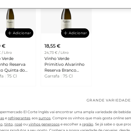
Adicionar
Adicionar
9 €
18,55 €
 / Litro
24,73 € / Litro
 Verde
Vinho Verde
inho Reserva
Primitivo Alvarinho
ta do
Reserva Branco
eiro
afa
|
75 Cl
Quinta do Regueiro
Garrafa
|
75 Cl
GRANDE VARIEDADE
ermercado El Corte Inglés vai encontrar uma ampla variedade de bebidas 
as
e
refrigerantes
aos
sumos
. Compre os vinhos que mais gosta online sem
co
,
tinto
,
rosé
ou
vinhos generosos
e escolher a
região
. Se já sabe o que pr
eros produtos a seu gosto. Conheça a nossa variedade de
cervejas
, desde