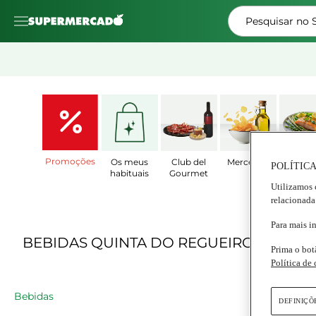
Pesquisar no
Promoções
Os meus
Club del
Mercearia
Prat
POLÍTICA
habituais
Gourmet
Prepar
Utilizamos 
relacionada
Para mais i
BEBIDAS QUINTA DO REGUEIRO
Prima o bot
Política de
Bebidas
DEFINIÇÕ