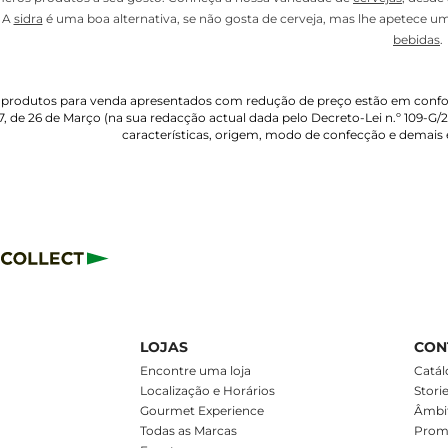
. A
sidra
é uma boa alternativa, se não gosta de cerveja, mas lhe apetece u
bebidas
.
 produtos para venda apresentados com redução de preço estão em confor
, de 26 de Março (na sua redacção actual dada pelo Decreto-Lei n.º 109-G/
características, origem, modo de confecção e demais
LOJAS
CON
m
Encontre uma loja
Catál
Localização e Horários
Stori
Gourmet Experience
Âmbit
Todas as Marcas
Prom