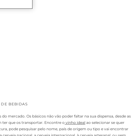
 DE BEBIDAS
do mercado. Os básicos não vão poder faltar na sua dispensa, desde as
 ter que os transportar. Encontre o
vinho ideal
ao selecionar se quer
ocura, pode pesquisar pelo nome, país de origem ou tipo e vai encontrar
 a
cerveja nacional
. a
cerveja internacional
, à
cerveja artesanal
, ou
sem