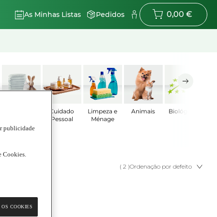
0,00 €
As Minhas Listas
Pedidos
Bebé
Cuidado
Limpeza e
Animais
Biológicos
Pessoal
Ménage
ar publicidade
de Cookies.
( 2 )
Ordenação por defeito
 OS COOKIES