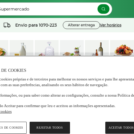
 Supermercado
Envio para
1070-223
Alterar entrega
Ver horários
os
Lacticínios e
Congelados
Nutrição e
Bebidas
Frescos
 DE COOKIES
ados
ovos
Bem estar
cookies próprias e de terceiros para melhorar os nossos serviços e para lhe apresent
 com as suas preferências, analisando os seus hábitos de navegação.
nformações, ou para saber como alterar as configurações, consulte a nossa Política 
ão Aceitar para confirmar que leu e aceitou as informações apresentadas.
 cookies
ES DE COOKIES
REJEITAR TODOS
ACEITAR TODOS