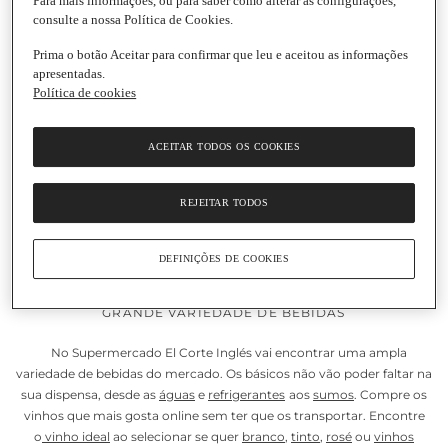
Para mais informações, ou para saber como alterar as configurações,
consulte a nossa Política de Cookies.
Prima o botão Aceitar para confirmar que leu e aceitou as informações
apresentadas.
Adicionar
Adicionar
Política de cookies
10,79 €
18,55 €
ACEITAR TODOS OS COOKIES
14,39 € / Litro
24,73 € / Litro
Vinho Verde Alvarinho
Vinho Verde Primitivo
Reserva Branco Quinta
Alvarinho Reserva
REJEITAR TODOS
do Regueiro
Branco Quinta do
Garrafa
|
75 Cl
Regueiro
Garrafa
|
75 Cl
DEFINIÇÕES DE COOKIES
GRANDE VARIEDADE DE BEBIDAS
No Supermercado El Corte Inglés vai encontrar uma ampla
variedade de bebidas do mercado. Os básicos não vão poder faltar na
sua dispensa, desde as
águas
e
refrigerantes
aos
sumos
. Compre os
vinhos que mais gosta online sem ter que os transportar. Encontre
o
vinho ideal
ao selecionar se quer
branco
,
tinto
,
rosé
ou
vinhos