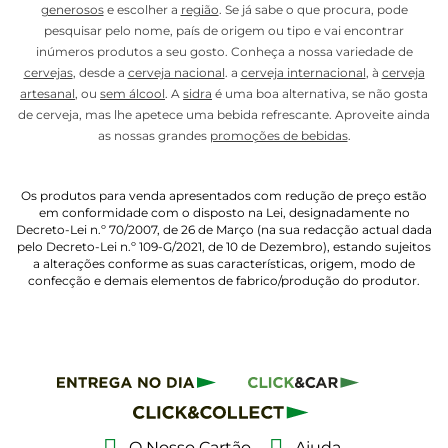
generosos
e escolher a
região
. Se já sabe o que procura, pode
pesquisar pelo nome, país de origem ou tipo e vai encontrar
inúmeros produtos a seu gosto. Conheça a nossa variedade de
cervejas
, desde a
cerveja nacional
. a
cerveja internacional
, à
cerveja
artesanal
, ou
sem álcool
. A
sidra
é uma boa alternativa, se não gosta
de cerveja, mas lhe apetece uma bebida refrescante. Aproveite ainda
as nossas grandes
promoções de bebidas
.
Os produtos para venda apresentados com redução de preço estão
em conformidade com o disposto na Lei, designadamente no
Decreto-Lei n.º 70/2007, de 26 de Março (na sua redacção actual dada
pelo Decreto-Lei n.º 109-G/2021, de 10 de Dezembro), estando sujeitos
a alterações conforme as suas características, origem, modo de
confecção e demais elementos de fabrico/produção do produtor.
O Nosso Cartão
Ajuda