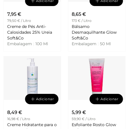
Adicionar
Adicionar
7,95 €
8,65 €
79,50 € / Litro
173 € / Litro
Creme de Pés Anti-
Bálsamo
Calosidades 25% Ureia
Desmaquilhante Glow
Soft&Co
Soft&Co
Embalagem
|
100 Ml
Embalagem
|
50 Ml
Adicionar
Adicionar
8,49 €
5,99 €
16,98 € / Litro
59,90 € / Litro
Creme Hidratante para o
Esfoliante Rosto Glow