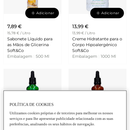
Adicionar
Adicionar
7,89 €
13,99 €
15,78 € / Litro
13,99 € / Litro
Sabonete Líquido para
Creme Hidratante para o
as Mãos de Glicerina
Corpo Hipoalergénico
Soft&Co
Soft&Co
Embalagem
|
500 Ml
Embalagem
|
1000 Ml
POLÍTICA DE COOKIES
Adicionar
Adicionar
Utilizamos cookies próprias e de terceiros para melhorar os nossos
serviços e para lhe apresentar publicidade relacionada com as suas
preferências, analisando os seus hábitos de navegação.
7,49 €
5,65 €