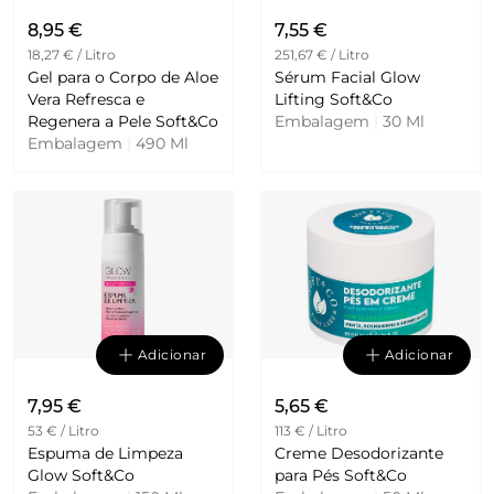
8,95 €
7,55 €
18,27 € / Litro
251,67 € / Litro
Gel para o Corpo de Aloe
Sérum Facial Glow
Vera Refresca e
Lifting Soft&Co
Regenera a Pele Soft&Co
Embalagem
|
30 Ml
Embalagem
|
490 Ml
Adicionar
Adicionar
7,95 €
5,65 €
53 € / Litro
113 € / Litro
Espuma de Limpeza
Creme Desodorizante
Glow Soft&Co
para Pés Soft&Co