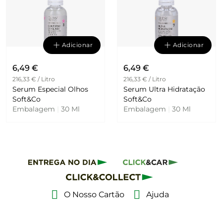
Adicionar
Adicionar
6,49 €
6,49 €
216,33 € / Litro
216,33 € / Litro
Serum Especial Olhos
Serum Ultra Hidratação
Soft&Co
Soft&Co
Embalagem
|
30 Ml
Embalagem
|
30 Ml
O Nosso Cartão
Ajuda