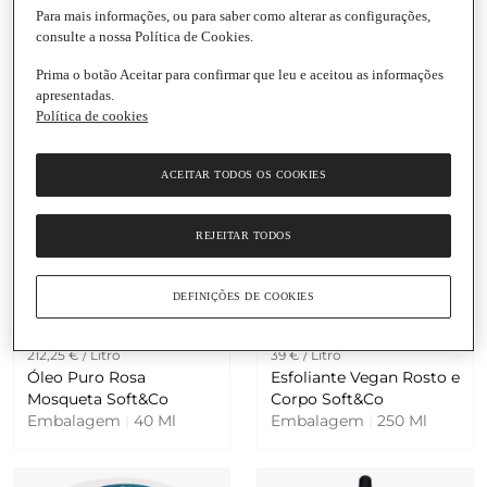
187,25 € / Litro
5,65 € / Unidade
Para mais informações, ou para saber como alterar as configurações,
Óleo Essencial da Árvore
Puro Óleo de Rícino
consulte a nossa Política de Cookies.
do Chá Tee Trea Soft&Co
Soft&Co
Embalagem
|
40 Ml
Embalagem
|
1 Unidade
Prima o botão Aceitar para confirmar que leu e aceitou as informações
apresentadas.
Política de cookies
ACEITAR TODOS OS COOKIES
REJEITAR TODOS
Adicionar
Adicionar
DEFINIÇÕES DE COOKIES
8,49 €
9,75 €
212,25 € / Litro
39 € / Litro
Óleo Puro Rosa
Esfoliante Vegan Rosto e
Mosqueta Soft&Co
Corpo Soft&Co
Embalagem
|
40 Ml
Embalagem
|
250 Ml