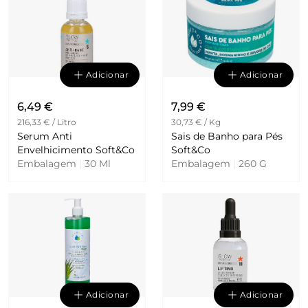
Adicionar
Adicionar
6,49 €
7,99 €
216,33 € / Litro
30,73 € / Kg
Serum Anti
Sais de Banho para Pés
Envelhicimento Soft&Co
Soft&Co
Embalagem
|
30 Ml
Embalagem
|
260 G
Adicionar
Adicionar