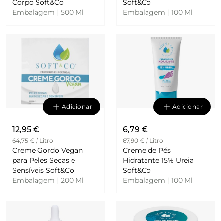
Corpo Soft&Co
Soft&Co
Embalagem
|
500 Ml
Embalagem
|
100 Ml
Adicionar
Adicionar
12,95 €
6,79 €
64,75 € / Litro
67,90 € / Litro
Creme Gordo Vegan
Creme de Pés
para Peles Secas e
Hidratante 15% Ureia
Sensíveis Soft&Co
Soft&Co
Embalagem
|
200 Ml
Embalagem
|
100 Ml