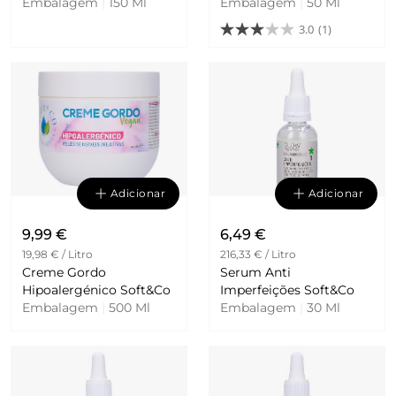
Embalagem
|
150 Ml
Embalagem
|
50 Ml
3.0
(1)
Adicionar
Adicionar
9,99 €
6,49 €
19,98 € / Litro
216,33 € / Litro
Creme Gordo
Serum Anti
Hipoalergénico Soft&Co
Imperfeições Soft&Co
Embalagem
|
500 Ml
Embalagem
|
30 Ml