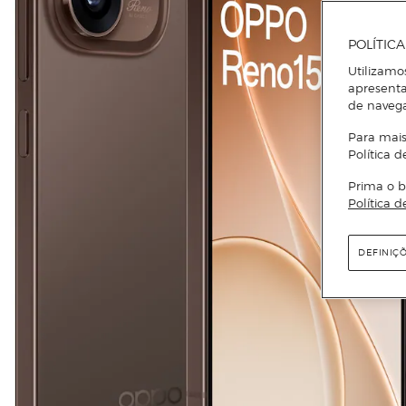
POLÍTIC
Utilizamo
apresenta
de naveg
Para mais
Política d
Prima o b
Política d
DEFINIÇ