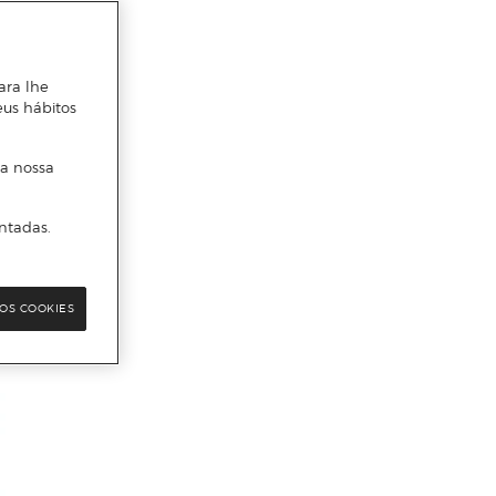
ara lhe
eus hábitos
 a nossa
ntadas.
OS COOKIES