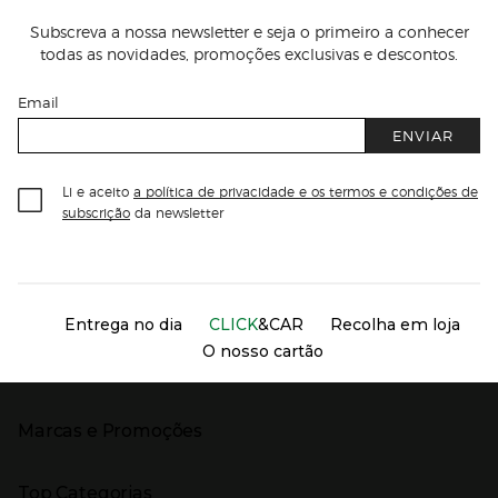
Subscreva a nossa newsletter e seja o primeiro a conhecer
todas as novidades, promoções exclusivas e descontos.
Email
ENVIAR
Li e aceito
a política de privacidade e os termos e condições de
subscrição
da newsletter
Información del sitio web y servicios
Servicios destacados
Entrega no dia
CLICK
&CAR
Recolha em loja
O nosso cartão
Marcas e Promoções
Presiona Enter para expandir
As nossas marcas
Top Categorias
Marcas no El Corte Inglés