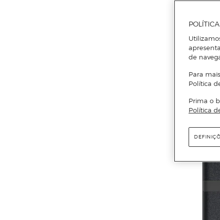
POLÍTIC
Utilizamo
apresenta
de naveg
Para mais
Política d
Prima o b
Política d
DEFINIÇ