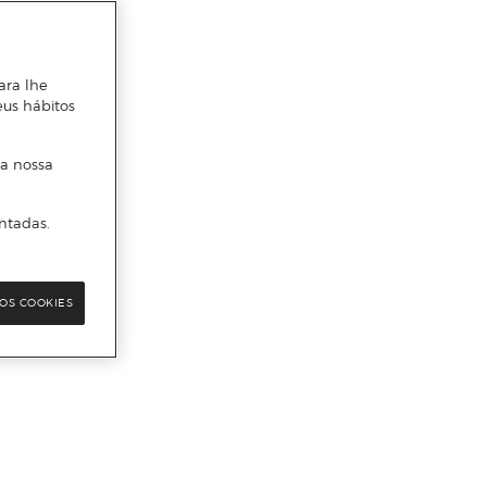
ara lhe
eus hábitos
 a nossa
ntadas.
OS COOKIES