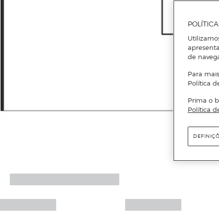
POLÍTIC
Utilizamo
apresenta
de naveg
Para mais
Política d
Prima o b
Política d
DEFINIÇ