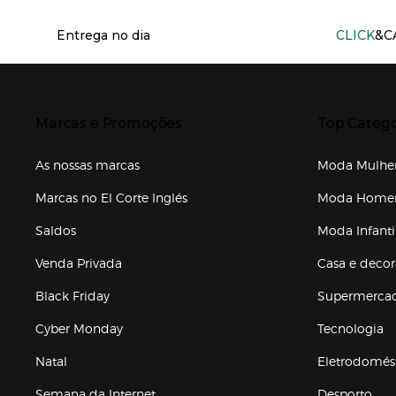
Información del sitio web y servicios
Entrega no dia
CLICK
&C
Presiona Enter para expandir
Presiona Ente
Marcas e Promoções
Top Catego
As nossas marcas
Moda Mulhe
Marcas no El Corte Inglés
Moda Hom
Saldos
Moda Infanti
Venda Privada
Casa e deco
Black Friday
Supermerca
Cyber Monday
Tecnologia
Natal
Eletrodomés
Semana da Internet
Desporto