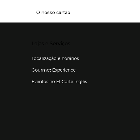
O nosso cartão
Presiona Enter para expandir
Lojas e Serviços
Localização e horários
Gourmet Experience
Eventos no El Corte Inglés
Enlaces de lojas e serviços