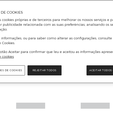
A DE COOKIES
s cookies próprias e de terceiros para melhorar os nossos serviços e p
r publicidade relacionada com as suas preferências, analisando os s
ação.
 informações, ou para saber como alterar as configurações, consulte
e Cookies.
otão Aceitar para confirmar que leu e aceitou as informações aprese
e cookies
Mais informações
ÕES DE COOKIES
REJEITAR TODOS
ACEITAR TODOS 