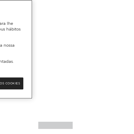
ara lhe
eus hábitos
 a nossa
ntadas.
OS COOKIES