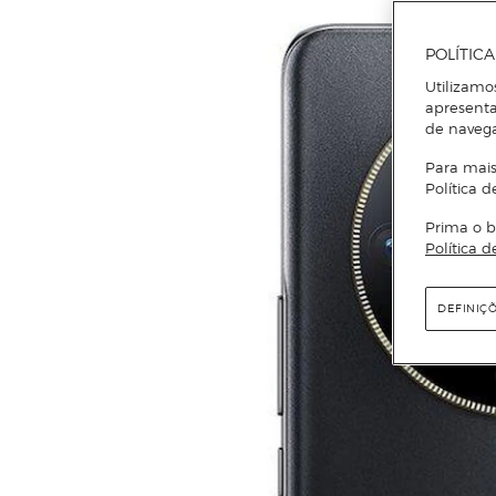
POLÍTIC
Utilizamo
apresenta
de naveg
Para mais
Política d
Prima o b
Política d
DEFINIÇ