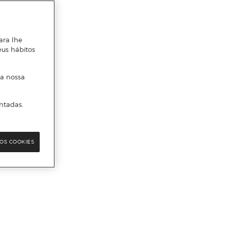
ara lhe
eus hábitos
 a nossa
ntadas.
OS COOKIES