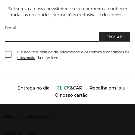
Subscreva a nossa newsletter e seja o primeiro a conhecer
todas as novidades, promoções exclusivas e descontos.
Email
ENVIAR
Li e aceito
a política de privacidade e os termos e condições de
subscrição
da newsletter
Información del sitio web y servicios
Servicios destacados
Entrega no dia
CLICK
&CAR
Recolha em loja
O nosso cartão
Marcas e Promoções
Presiona Enter para expandir
As nossas marcas
Top Categorias
Marcas no El Corte Inglés