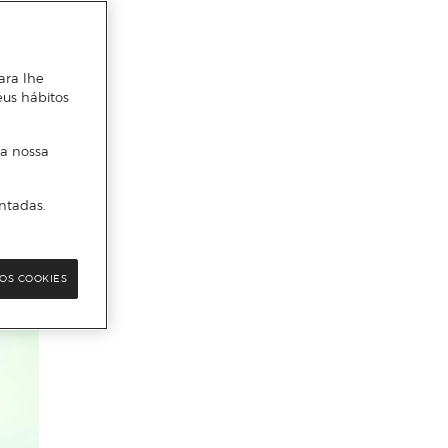
ara lhe
eus hábitos
 a nossa
ntadas.
OS COOKIES