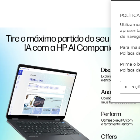
POLÍTIC
Utilizamo
apresenta
de naveg
Para mais
Política d
Prima o b
Política d
DEFINIÇ