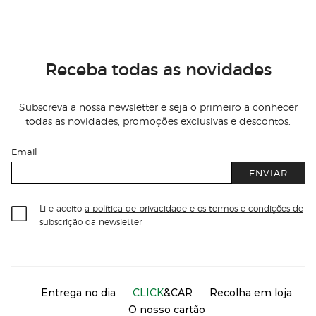
Receba todas as novidades
Subscreva a nossa newsletter e seja o primeiro a conhecer
todas as novidades, promoções exclusivas e descontos.
Email
ENVIAR
Li e aceito
a política de privacidade e os termos e condições de
subscrição
da newsletter
Información del sitio web y servicios
Servicios destacados
Entrega no dia
CLICK
&CAR
Recolha em loja
O nosso cartão