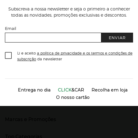
Subscreva a nossa newsletter e seja o primeiro a conhecer
todas as novidades, promoções exclusivas e descontos.
Email
ENVIAR
Li e aceito
a política de privacidade e os termos e condições de
subscrição
da newsletter
Información del sitio web y servicios
Servicios destacados
Entrega no dia
CLICK
&CAR
Recolha em loja
O nosso cartão
Marcas e Promoções
Presiona Enter para expandir
As nossas marcas
Top Categorias
Marcas no El Corte Inglés