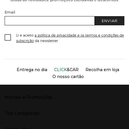
Email
ENVIAR
Li e aceito
a política de privacidade e os termos e condições de
subscrição
da newsletter
Información del sitio web y servicios
Servicios destacados
Entrega no dia
CLICK
&CAR
Recolha em loja
O nosso cartão
Marcas e Promoções
Presiona Enter para expandir
As nossas marcas
Top Categorias
Marcas no El Corte Inglés
Saldos
Presiona Enter para expandir
Moda Mulher
Venda Privada