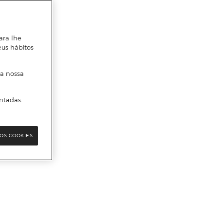
ara lhe
eus hábitos
 a nossa
ntadas.
OS COOKIES