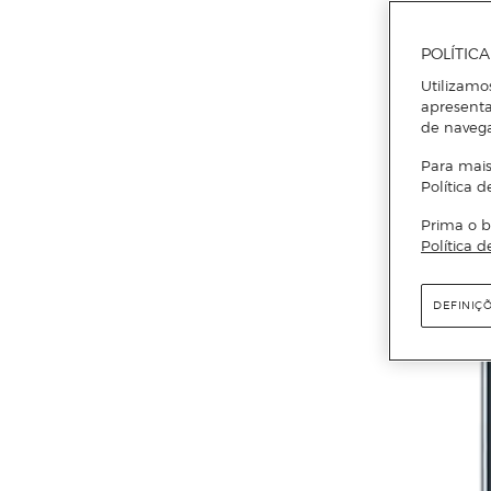
POLÍTIC
Utilizamo
apresenta
de naveg
Para mais
Política d
Prima o b
Política d
DEFINIÇ