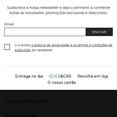
Subscreva a nossa newsletter e seja o primeiro a conhecer
todas as novidades, promoções exclusivas e descontos.
Email
ENVIAR
Li e aceito
a política de privacidade e os termos e condições de
subscrição
da newsletter
Información del sitio web y servicios
Servicios destacados
Entrega no dia
CLICK
&CAR
Recolha em loja
O nosso cartão
Marcas e Promoções
Presiona Enter para expandir
As nossas marcas
Top Categorias
Marcas no El Corte Inglés