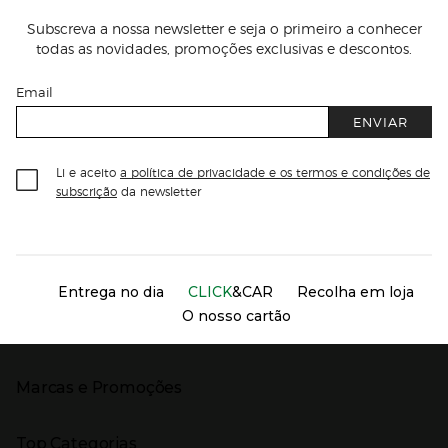
Subscreva a nossa newsletter e seja o primeiro a conhecer
todas as novidades, promoções exclusivas e descontos.
Email
ENVIAR
Li e aceito
a política de privacidade e os termos e condições de
subscrição
da newsletter
Información del sitio web y servicios
Servicios destacados
Entrega no dia
CLICK
&CAR
Recolha em loja
O nosso cartão
Marcas e Promoções
Presiona Enter para expandir
As nossas marcas
Top Categorias
Marcas no El Corte Inglés