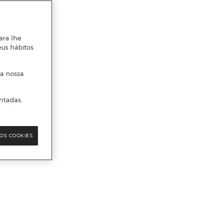
ara lhe
eus hábitos
 a nossa
ntadas.
OS COOKIES