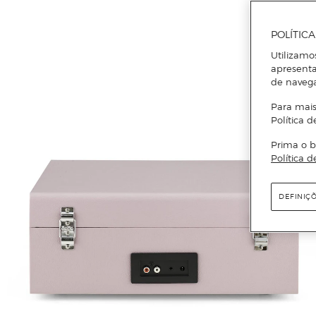
POLÍTIC
Utilizamo
apresenta
de naveg
Para mais
Política d
Prima o b
Política d
DEFINIÇ