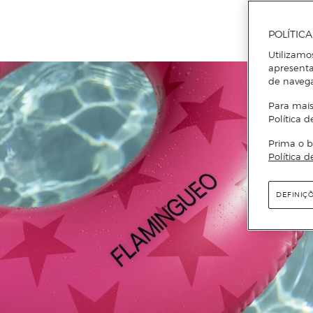
POLÍTIC
Utilizamo
apresenta
de naveg
Para mais
Política d
Prima o b
Política d
DEFINIÇ