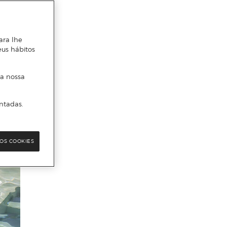
ara lhe
eus hábitos
 a nossa
ntadas.
OS COOKIES