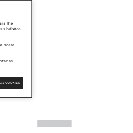
ara lhe
eus hábitos
 a nossa
ntadas.
OS COOKIES