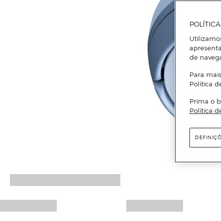
POLÍTIC
Utilizamo
apresenta
de naveg
Para mais
Política d
Prima o b
Política d
DEFINIÇ