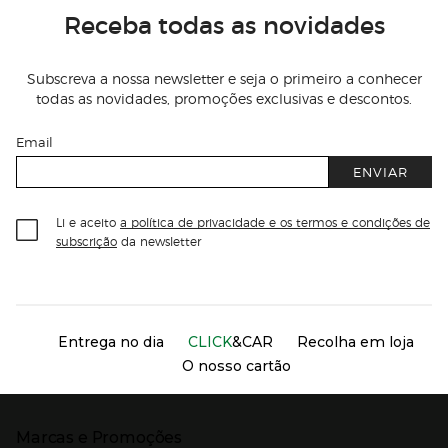
Receba todas as novidades
Subscreva a nossa newsletter e seja o primeiro a conhecer
todas as novidades, promoções exclusivas e descontos.
Email
ENVIAR
Li e aceito
a política de privacidade e os termos e condições de
subscrição
da newsletter
Información del sitio web y servicios
Servicios destacados
Entrega no dia
CLICK
&CAR
Recolha em loja
O nosso cartão
Marcas e Promoções