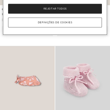
REJEITAR TODOS
Gocco
Gocco
Patuco de Bebé Alpercata
Patuco de Bebé com Laço
DEFINIÇÕES DE COOKIES
Adicionar
Adicionar