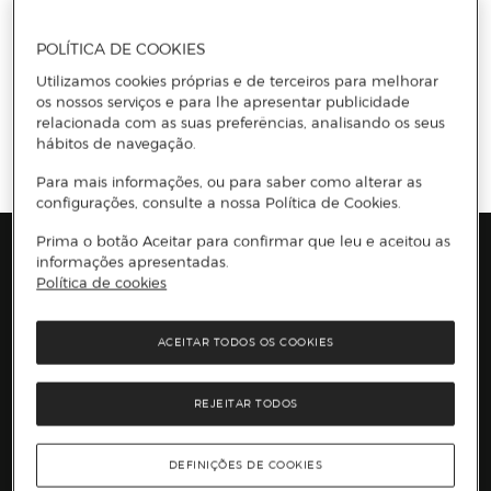
Li e aceito
a política de privacidade e os termos e condições de
subscrição
da newsletter
POLÍTICA DE COOKIES
Utilizamos cookies próprias e de terceiros para melhorar
os nossos serviços e para lhe apresentar publicidade
relacionada com as suas preferências, analisando os seus
Información del sitio web y servicios
Servicios destacados
hábitos de navegação.
Entrega no dia
CLICK
&CAR
Recolha em loja
O nosso cartão
Para mais informações, ou para saber como alterar as
configurações, consulte a nossa Política de Cookies.
Prima o botão Aceitar para confirmar que leu e aceitou as
Marcas e Promoções
informações apresentadas.
Política de cookies
Presiona Enter para expandir
As nossas marcas
Top Categorias
Marcas no El Corte Inglés
ACEITAR TODOS OS COOKIES
Saldos
Presiona Enter para expandir
Moda Mulher
Venda Privada
Conteúdos
Moda Homem
Black Friday
REJEITAR TODOS
Moda Infantil
Cyber Monday
Presiona Enter para expandir
Stories
Casa e decoração
Natal
Lojas e Serviços
Receitas
Supermercado
Semana da Internet
DEFINIÇÕES DE COOKIES
Âmbito Cultural
Tecnologia
Presiona Enter para expandir
Localização e horários