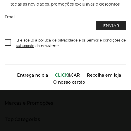
todas as novidades, promoções exclusivas e descontos.
Email
ENVIAR
Li e aceito
a política de privacidade e os termos e condições de
subscrição
da newsletter
Información del sitio web y servicios
Servicios destacados
Entrega no dia
CLICK
&CAR
Recolha em loja
O nosso cartão
Marcas e Promoções
Presiona Enter para expandir
As nossas marcas
Top Categorias
Marcas no El Corte Inglés
Saldos
Presiona Enter para expandir
Moda Mulher