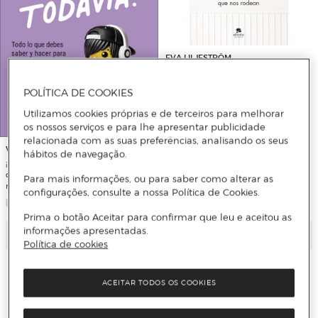
EVA LILJESTRÖM
Un hogar (casi) libre de tóxicos:
Cómo reducir las sustancias nocivas
POLÍTICA DE COOKIES
que nos rodean (Capa mole com
abas)
Utilizamos cookies próprias e de terceiros para melhorar
os nossos serviços e para lhe apresentar publicidade
relacionada com as suas preferências, analisando os seus
VICENT GINÉS ROMERO
hábitos de navegação.
¡No lo mates todavía!: Todo lo que
debes saber y hacer para tener una
Para mais informações, ou para saber como alterar as
relación extraordinaria con tu hijo
configurações, consulte a nossa Política de Cookies.
adolescente (Capa mole com abas)
Prima o botão Aceitar para confirmar que leu e aceitou as
informações apresentadas.
Adicionar
Adicionar
Política de cookies
ACEITAR TODOS OS COOKIES