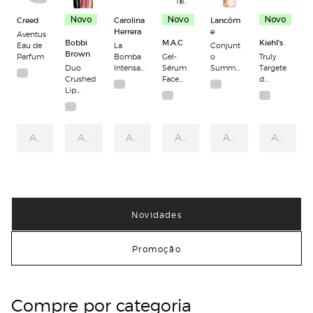
Creed
Novo
Carolina
Novo
Lancôm
Novo
Herrera
e
Aventus
Bobbi
M.A.C
Kiehl's
Eau de
La
Conjunt
Brown
Parfum
Bomba
Gel-
o
Truly
Duo
Intensa
Sérum
Summe
Targete
Crushed
Eau de
Face
r Cup Ô
d
Lip
Parfum
Glass
Zenith -
Overnig
Gloss
Ilumina
Edição
ht
dor
Limitad
Blemish
Hidrata
a
Patch
nte para
Adicionar
Adicionar
Adicionar
Adicionar
Adicionar
Adiciona
a Pele
Novidades
Promoção
Compre por categoria