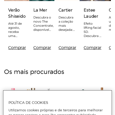
Verão
La Mer
Cartier
Estee
Cr
Shiseido
Lauder
Descubra o
Descubra
Ave
novo The
a coleção
um 
Até 31 de
Efeito
Concentrate,
mais
da 
agosto,
lifting facial
disponível
desejada:
mod
receba
5D.
apenas no El
La
que
uma
Descubra o
Corte Inglés
Panthère
um
almofada
novo
Portugal
mar
de praia
Sérum
int
Comprar
Comprar
Comprar
Comprar
Co
TRIIPI na
Revitalizing
compra de
Supreme+
200 € ou
disponível
mais em
apenas no
produtos
El Corte
Shiseido.
Inglés
Os mais procurados
Portugal
POLÍTICA DE COOKIES
Utilizamos cookies próprias e de terceiros para melhorar
Baunilha
Lip
Hydra
SPF
Waterproof
Body
os nossos serviços e para lhe apresentar publicidade