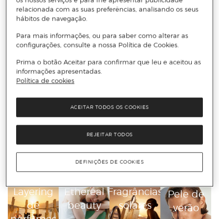
oils
aqua
pocket
glows
relacionada com as suas preferências, analisando os seus
size
e
hábitos de navegação.
óleos
Para mais informações, ou para saber como alterar as
configurações, consulte a nossa Política de Cookies.
Prima o botão Aceitar para confirmar que leu e aceitou as
informações apresentadas.
Política de cookies
Fragrâncias
Maquilhagem
Tomato
After
Perfumes
Perfumes
de verão
em stick
girl
sun
de cabelo
travel
ACEITAR TODOS OS COOKIES
size
REJEITAR TODOS
Tendências do momento
DEFINIÇÕES DE COOKIES
Layering
Ethereal
Fragrâncias
Pele de
de
beauty
solares
verão
perfumes