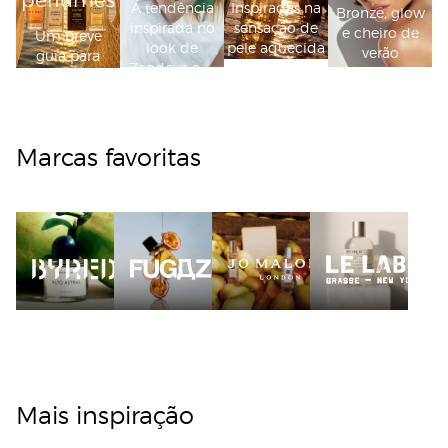
A tendência
Inspiradas na
Bronze, glow
inspirada no
sensação de
e cheiro de
Um breve
look de
pele aquecida
verão
guia para
Zendaya em
pelo sol
entusiastas
The Odyssey
Marcas favoritas
Mais inspiração