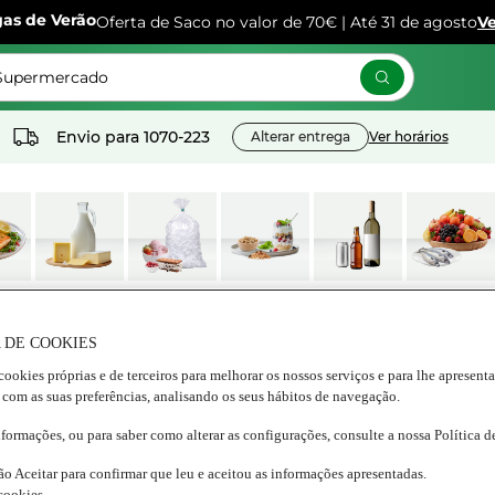
gas de Verão
Oferta de Saco no valor de 70€ | Até 31 de agosto
Ve
 Supermercado
Envio para
1070-223
Alterar entrega
Ver horários
os
Lacticínios e
Congelados
Nutrição e
Bebidas
Frescos
ados
ovos
Bem estar
 DE COOKIES
cookies próprias e de terceiros para melhorar os nossos serviços e para lhe apresent
 com as suas preferências, analisando os seus hábitos de navegação.
OUNOVO e aproveite os 35€ de desconto nas 2 primeiras comp
nformações, ou para saber como alterar as configurações, consulte a nossa Política 
ão Aceitar para confirmar que leu e aceitou as informações apresentadas.
 cookies