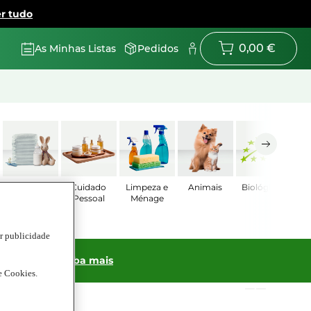
r tudo
0,00 €
As Minhas Listas
Pedidos
Bebé
Cuidado
Limpeza e
Animais
Biológicos
Pessoal
Ménage
ar publicidade
ras online!
Saiba mais
de Cookies.