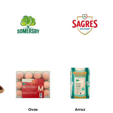
Ovos
Arroz