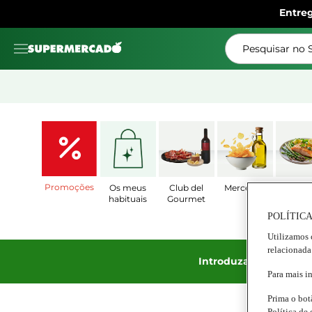
Entre
Pesquisar no
Promoções
Os meus
Club del
Mercearia
Prat
habituais
Gourmet
Prepar
POLÍTICA
Utilizamos 
relacionada
Introduza o código S
Para mais i
Prima o bot
Política de