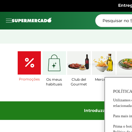
Entre
Pesquisar no
Promoções
Os meus
Club del
Mercearia
Prat
habituais
Gourmet
Prepar
POLÍTICA
Utilizamos 
relacionada
Introduza o código S
Para mais i
Prima o bot
Política de