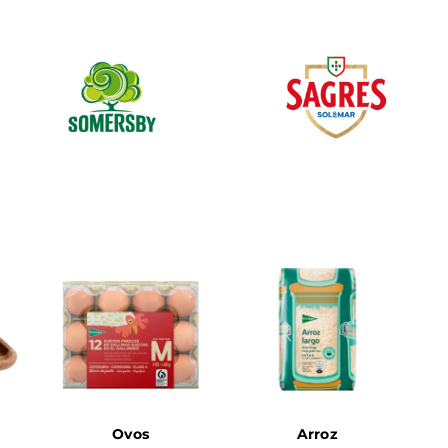
Ovos
Arroz