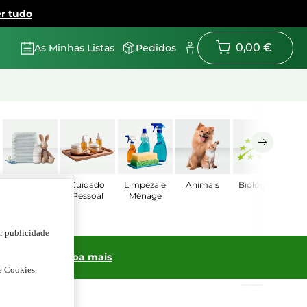
r tudo
0,00 €
As Minhas Listas
Pedidos
Bebé
Cuidado
Limpeza e
Animais
Biológicos
Pessoal
Ménage
ar publicidade
ras online!
Saiba mais
de Cookies.