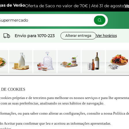
gas de Verão
Oferta de Saco no valor de 70€ | Até 31 de agosto
Ve
 Supermercado
Envio para
1070-223
Alterar entrega
Ver horários
os
Lacticínios e
Congelados
Nutrição e
Bebidas
Frescos
ados
ovos
Bem estar
 DE COOKIES
cookies próprias e de terceiros para melhorar os nossos serviços e para lhe apresent
 com as suas preferências, analisando os seus hábitos de navegação.
OUNOVO e aproveite os 35€ de desconto nas 2 primeiras comp
nformações, ou para saber como alterar as configurações, consulte a nossa Política 
ão Aceitar para confirmar que leu e aceitou as informações apresentadas.
 cookies