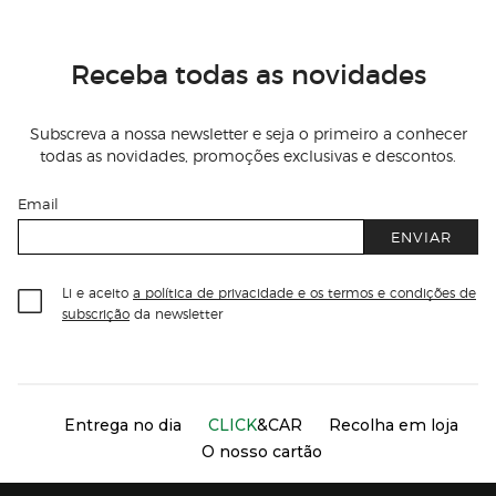
Receba todas as novidades
Subscreva a nossa newsletter e seja o primeiro a conhecer
todas as novidades, promoções exclusivas e descontos.
Email
ENVIAR
Li e aceito
a política de privacidade e os termos e condições de
subscrição
da newsletter
Información del sitio web y servicios
Servicios destacados
Entrega no dia
CLICK
&CAR
Recolha em loja
O nosso cartão