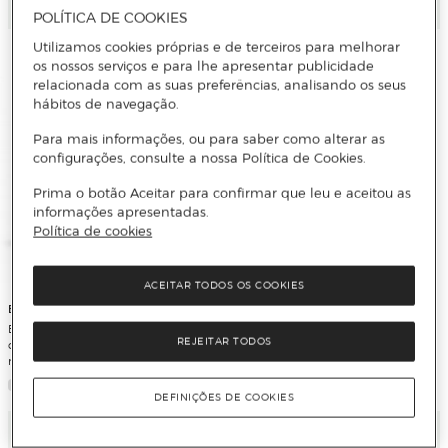
Adicionar
Adicionar
POLÍTICA DE COOKIES
Utilizamos cookies próprias e de terceiros para melhorar
os nossos serviços e para lhe apresentar publicidade
relacionada com as suas preferências, analisando os seus
hábitos de navegação.
Para mais informações, ou para saber como alterar as
configurações, consulte a nossa Política de Cookies.
Prima o botão Aceitar para confirmar que leu e aceitou as
informações apresentadas.
Política de cookies
ACEITAR TODOS OS COOKIES
BRANDON SANDERSON
ROBIN NORWOOD
El Archivo de las Tormentas (estuche
Las mujeres que aman demasiado
REJEITAR TODOS
con: El camino de los reyes | Palabras
(edición conmemorativa): El best
radiantes | Juramentada) (Bolso)
seller que ha ayudado a millones de
mujeres (Bolso) (Capa dura)
DEFINIÇÕES DE COOKIES
Adicionar
Adicionar