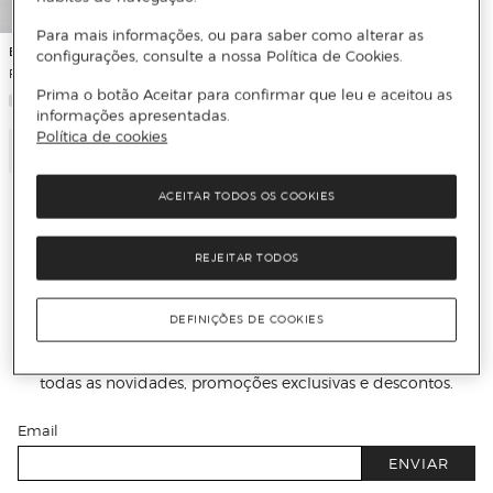
Para mais informações, ou para saber como alterar as
Baobab
configurações, consulte a nossa Política de Cookies.
Fato de Banho Cruzado Halter
Prima o botão Aceitar para confirmar que leu e aceitou as
informações apresentadas.
Política de cookies
Adicionar
ACEITAR TODOS OS COOKIES
REJEITAR TODOS
Receba todas as novidades
DEFINIÇÕES DE COOKIES
Subscreva a nossa newsletter e seja o primeiro a conhecer
todas as novidades, promoções exclusivas e descontos.
Email
ENVIAR