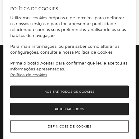
POLÍTICA DE COOKIES
Utilizamos cookies próprias e de terceiros para melhorar
Información del sitio web y servicios
Servicios destacados
os nossos serviços e para lhe apresentar publicidade
Entrega no dia
CLICK
&CAR
Recolha em loja
relacionada com as suas preferências, analisando os seus
hábitos de navegação.
O nosso cartão
Para mais informações, ou para saber como alterar as
configurações, consulte a nossa Política de Cookies.
Marcas e Promoções
Prima o botão Aceitar para confirmar que leu e aceitou as
informações apresentadas.
Presiona Enter para expandir
As nossas marcas
Política de cookies
Top Categorias
Marcas no El Corte Inglés
Saldos
Presiona Enter para expandir
Moda Mulher
Venda Privada
ACEITAR TODOS OS COOKIES
Conteúdos
Moda Homem
Black Friday
Moda Infantil
Cyber Monday
Presiona Enter para expandir
Stories
Casa e decoração
Natal
REJEITAR TODOS
Lojas e Serviços
Receitas
Supermercado
Semana da Internet
Âmbito Cultural
Tecnologia
Presiona Enter para expandir
Localização e horários
Catálogos
Eletrodomésticos
Enlaces de marcas e promoções
DEFINIÇÕES DE COOKIES
Ajuda e atenção ao cliente
Gourmet Experience
Desporto
Eventos no El Corte Inglés
Enlaces de conteúdos