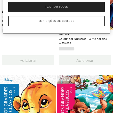
REJEITAR TODOS
DISNEY
100 Coisas para Encontrar no Bosque
dos Cem Acres - Livro de atividades
DEFINIÇÕES DE COOKIES
de procura e encontra
DISNEY
Colorir por Números - O Melhor dos
Clássicos
Adicionar
Adicionar