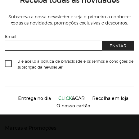
Subscreva a nossa newsletter e seja o primeiro a conhecer
todas as novidades, promoções exclusivas e descontos.
Email
ENVIAR
Li e aceito
a política de privacidade e os termos e condições de
subscrição
da newsletter
Información del sitio web y servicios
Servicios destacados
Entrega no dia
CLICK
&CAR
Recolha em loja
O nosso cartão
Marcas e Promoções