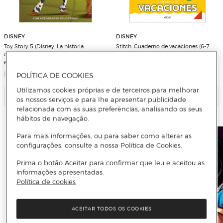
DISNEY
DISNEY
Toy Story 5 (Disney. La historia
Stitch. Cuaderno de vacaciones (6-7
completa): Con actividades
años): Actividades educativas con los
educativas en el interior (Capa dura)
personajes Disney (Capa mole)
POLÍTICA DE COOKIES
Utilizamos cookies próprias e de terceiros para melhorar
Adicionar
Adicionar
os nossos serviços e para lhe apresentar publicidade
relacionada com as suas preferências, analisando os seus
hábitos de navegação.
Para mais informações, ou para saber como alterar as
configurações, consulte a nossa Política de Cookies.
Prima o botão Aceitar para confirmar que leu e aceitou as
informações apresentadas.
Política de cookies
ACEITAR TODOS OS COOKIES