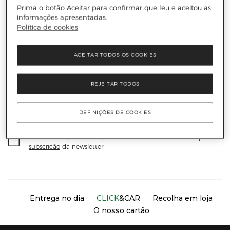
Prima o botão Aceitar para confirmar que leu e aceitou as
informações apresentadas.
Política de cookies
Receba todas as novidades
ACEITAR TODOS OS COOKIES
Subscreva a nossa newsletter e seja o primeiro a conhecer
todas as novidades, promoções exclusivas e descontos.
REJEITAR TODOS
Email
ENVIAR
DEFINIÇÕES DE COOKIES
Li e aceito
a política de privacidade e os termos e condições de
subscrição
da newsletter
Información del sitio web y servicios
Servicios destacados
Entrega no dia
CLICK
&CAR
Recolha em loja
O nosso cartão