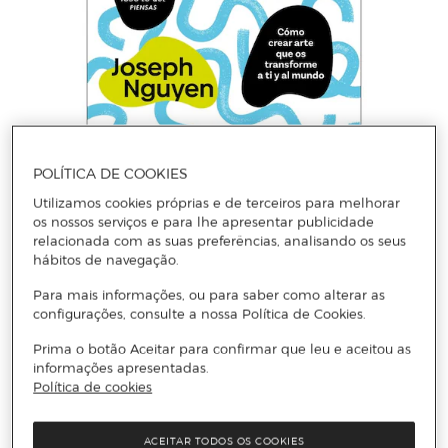
POLÍTICA DE COOKIES
JOSEPH NGUYEN
El arte de crear: Cómo crear arte que os transforme a ti y al mundo (Capa
Utilizamos cookies próprias e de terceiros para melhorar
mole)
os nossos serviços e para lhe apresentar publicidade
relacionada com as suas preferências, analisando os seus
hábitos de navegação.
Adicionar
Para mais informações, ou para saber como alterar as
configurações, consulte a nossa Política de Cookies.
Prima o botão Aceitar para confirmar que leu e aceitou as
informações apresentadas.
Política de cookies
ACEITAR TODOS OS COOKIES