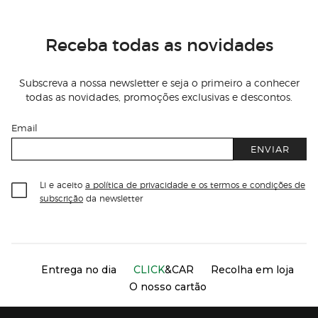
Receba todas as novidades
Subscreva a nossa newsletter e seja o primeiro a conhecer
todas as novidades, promoções exclusivas e descontos.
Email
ENVIAR
Li e aceito
a política de privacidade e os termos e condições de
subscrição
da newsletter
Información del sitio web y servicios
Servicios destacados
Entrega no dia
CLICK
&CAR
Recolha em loja
O nosso cartão