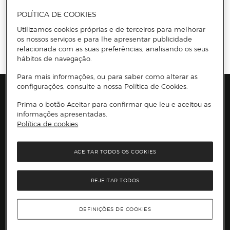
POLÍTICA DE COOKIES
Utilizamos cookies próprias e de terceiros para melhorar
Información del sitio web y servicios
Servicios destacados
os nossos serviços e para lhe apresentar publicidade
Entrega no dia
CLICK
&CAR
Recolha em loja
relacionada com as suas preferências, analisando os seus
hábitos de navegação.
O nosso cartão
Para mais informações, ou para saber como alterar as
configurações, consulte a nossa Política de Cookies.
Marcas e Promoções
Prima o botão Aceitar para confirmar que leu e aceitou as
informações apresentadas.
Presiona Enter para expandir
As nossas marcas
Política de cookies
Top Categorias
Marcas no El Corte Inglés
Saldos
Presiona Enter para expandir
Moda Mulher
Venda Privada
ACEITAR TODOS OS COOKIES
Conteúdos
Moda Homem
Black Friday
Moda Infantil
Cyber Monday
Presiona Enter para expandir
Stories
Casa e decoração
Natal
REJEITAR TODOS
Lojas e Serviços
Receitas
Supermercado
Semana da Internet
Âmbito Cultural
Tecnologia
Presiona Enter para expandir
Localização e horários
Catálogos
Eletrodomésticos
Enlaces de marcas e promoções
DEFINIÇÕES DE COOKIES
Ajuda e atenção ao cliente
Gourmet Experience
Desporto
Eventos no El Corte Inglés
Enlaces de conteúdos