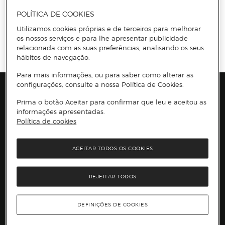
POLÍTICA DE COOKIES
Utilizamos cookies próprias e de terceiros para melhorar
Información del sitio web y servicios
Servicios destacados
os nossos serviços e para lhe apresentar publicidade
Entrega no dia
CLICK
&CAR
Recolha em loja
relacionada com as suas preferências, analisando os seus
hábitos de navegação.
O nosso cartão
Para mais informações, ou para saber como alterar as
configurações, consulte a nossa Política de Cookies.
Marcas e Promoções
Prima o botão Aceitar para confirmar que leu e aceitou as
informações apresentadas.
Presiona Enter para expandir
As nossas marcas
Política de cookies
Top Categorias
Marcas no El Corte Inglés
Saldos
Presiona Enter para expandir
Moda Mulher
Venda Privada
ACEITAR TODOS OS COOKIES
Conteúdos
Moda Homem
Black Friday
Moda Infantil
Cyber Monday
Presiona Enter para expandir
Stories
Casa e decoração
Natal
REJEITAR TODOS
Lojas e Serviços
Receitas
Supermercado
Semana da Internet
Âmbito Cultural
Tecnologia
Presiona Enter para expandir
Localização e horários
Catálogos
Eletrodomésticos
Enlaces de marcas e promoções
DEFINIÇÕES DE COOKIES
Ajuda e atenção ao cliente
Gourmet Experience
Desporto
Eventos no El Corte Inglés
Enlaces de conteúdos