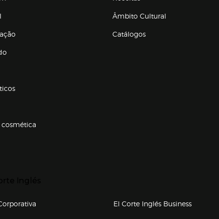
l
Âmbito Cultural
ração
Catálogos
Enlaces de conteúdos
do
ticos
 cosmética
p categorias
r para expandir
orte Inglés
upo el corte inglés
orporativa
El Corte Inglés Business