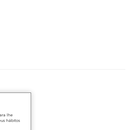
ara lhe
eus hábitos
s