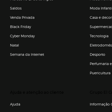
Saldos
Moda Infanti
Venda Privada
Casa e deco
Black Friday
Supermerca
Cyber Monday
Tecnologia
Natal
Eletrodomés
Semana da Internet
Desporto
Enlaces de marcas e promoções
Perfumaria e
Puericultura
Enlaces de to
Presiona Enter para expandir
Presiona Ente
Ajuda e atenção ao cliente
Grupo El C
Enlaces de gr
Ajuda
Informação C