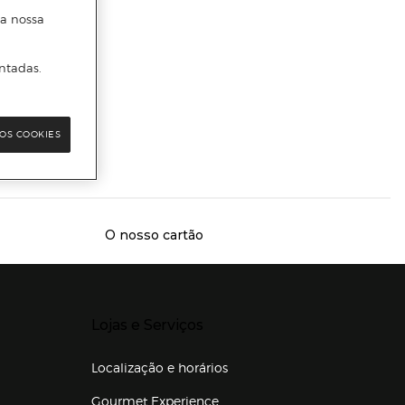
 a nossa
ntadas.
da
OS COOKIES
O nosso cartão
Presiona Enter para expandir
Lojas e Serviços
Localização e horários
Gourmet Experience