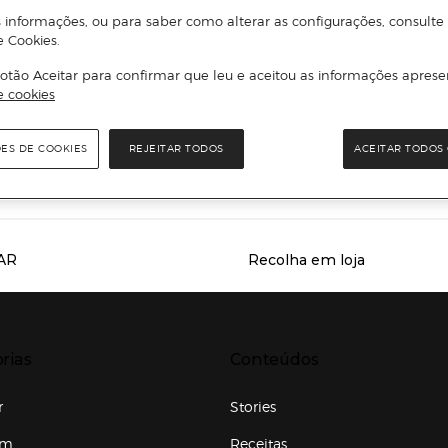
 informações, ou para saber como alterar as configurações, consulte
il
e Cookies.
otão Aceitar para confirmar que leu e aceitou as informações aprese
ENVIAR
e cookies
Li e aceito
a política de privacidade e os termos e condições de subscrição
ÕES DE COOKIES
REJEITAR TODOS
ACEITAR TODOS 
newsletter
AR
Recolha em loja
Servicios destacados
r para expandir
Presiona Enter para expandir
rias
Conteúdos
r
Stories
em
Receitas