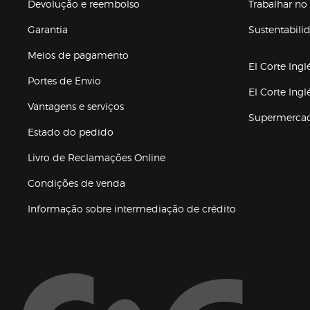
Devolução e reembolso
Trabalhar no 
Garantia
Sustentabili
(abre en nuev
Meios de pagamento
El Corte Ingl
Portes de Envio
El Corte Ing
Vantagens e serviços
Supermerca
Estado do pedido
Livro de Reclamações Online
Condições de venda
(abre en nueva 
Informação sobre intermediação de crédito
Enlaces de ajuda e atenção ao cliente