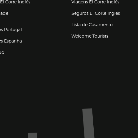
(abre en nueva ventana)
(abre en
El Corte Inglés
Viagens El Corte Inglés
(abre en
dade
Seguros El Corte Inglés
a ventana)
Lista de Casamento
és Portugal
Welcome Tourists
(abre en nueva ventana)
lés Espanha
do
ventana)
Marca El Corte Inglés