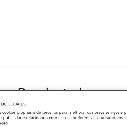
Receba todas as
novidades
A DE COOKIES
s cookies próprias e de terceiros para melhorar os nossos serviços e p
r publicidade relacionada com as suas preferências, analisando os s
Subscreva a nossa newsletter e seja o primeiro a conhecer todas a
ação.
novidades, promoções exclusivas e descontos.