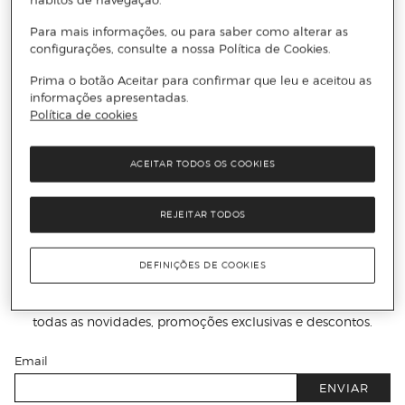
Para mais informações, ou para saber como alterar as
configurações, consulte a nossa Política de Cookies.
VINCENT BEVINS
Si ardemos (Capa mole com abas)
Prima o botão Aceitar para confirmar que leu e aceitou as
informações apresentadas.
Política de cookies
Adicionar
ACEITAR TODOS OS COOKIES
REJEITAR TODOS
Receba todas as novidades
DEFINIÇÕES DE COOKIES
Subscreva a nossa newsletter e seja o primeiro a conhecer
todas as novidades, promoções exclusivas e descontos.
Email
ENVIAR