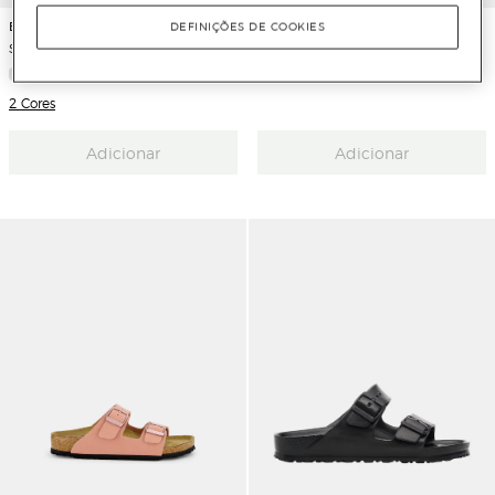
Birkenstock
Birkenstock
DEFINIÇÕES DE COOKIES
Socas Boston em Pele
Sandálias pretas com fecho de fivelas
2 Cores
Adicionar
Adicionar