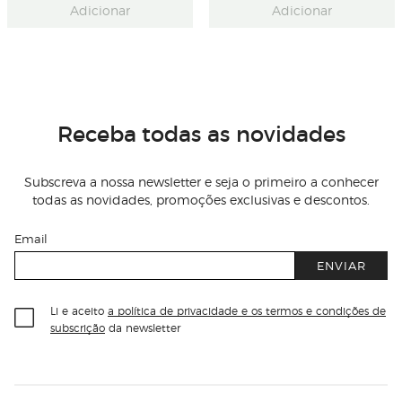
Adicionar
Adicionar
Receba todas as novidades
Subscreva a nossa newsletter e seja o primeiro a conhecer
todas as novidades, promoções exclusivas e descontos.
Email
ENVIAR
Li e aceito
a política de privacidade e os termos e condições de
subscrição
da newsletter
Información del sitio web y servicios
Servicios destacados