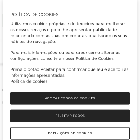
POLÍTICA DE COOKIES
Adicionar
Adicionar
Utilizamos cookies próprias e de terceiros para melhorar
os nossos serviços e para lhe apresentar publicidade
relacionada com as suas preferências, analisando os seus
hábitos de navegação.
Para mais informações, ou para saber como alterar as
configurações, consulte a nossa Política de Cookies.
Prima o botão Aceitar para confirmar que leu e aceitou as
informações apresentadas.
Política de cookies
Bowers & Wilkins
Coluna Bowers & Wilkins Zeppelin
Pro Edition Solar Gold
ACEITAR TODOS OS COOKIES
Bowers & Wilkins
REJEITAR TODOS
Auscultadores Bluetooth Bowers &
Wilkins Px8 sem Fios com
Cancelamento de Ruído
DEFINIÇÕES DE COOKIES