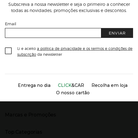
Subscreva a nossa newsletter e seja o primeiro a conhecer
todas as novidades, promoções exclusivas e descontos.
Email
ENVIAR
Li e aceito
a política de privacidade e os termos e condições de
subscrição
da newsletter
Información del sitio web y servicios
Servicios destacados
Entrega no dia
CLICK
&CAR
Recolha em loja
O nosso cartão
Marcas e Promoções
Presiona Enter para expandir
As nossas marcas
Top Categorias
Marcas no El Corte Inglés