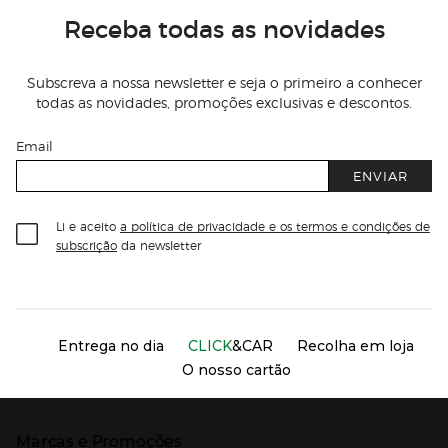
Receba todas as novidades
Subscreva a nossa newsletter e seja o primeiro a conhecer
todas as novidades, promoções exclusivas e descontos.
Email
ENVIAR
Li e aceito
a política de privacidade e os termos e condições de
subscrição
da newsletter
Información del sitio web y servicios
Servicios destacados
Entrega no dia
CLICK
&CAR
Recolha em loja
O nosso cartão
Marcas e Promoções